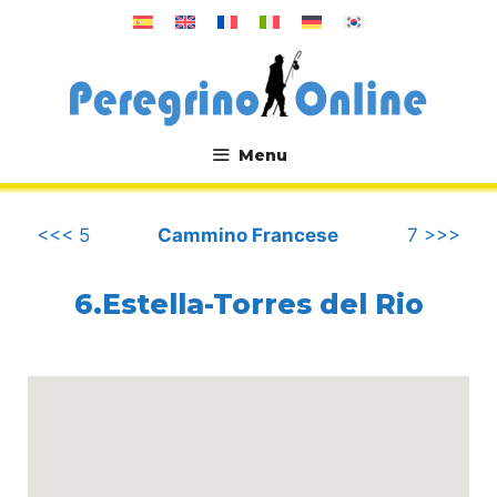
Vai
al
contenuto
Menu
.
<<< 5
Cammino Francese
7 >>>
6.Estella-Torres del Rio