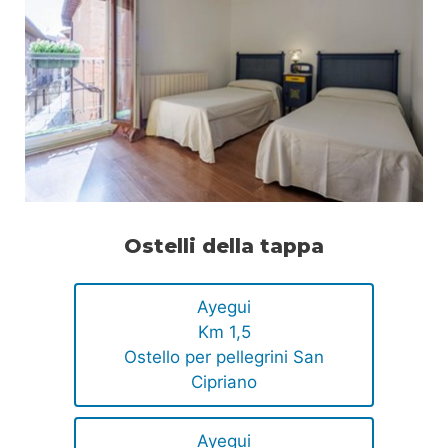
Ostelli della tappa
Ayegui
Km 1,5
Ostello per pellegrini San
Cipriano
Ayegui