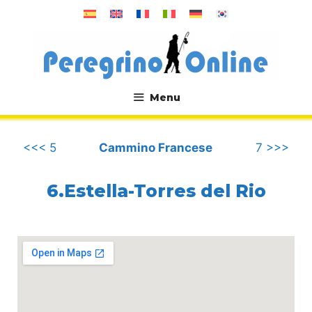
Vai
al
contenuto
Menu
.
<<< 5
Cammino Francese
7 >>>
6.Estella-Torres del Rio