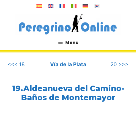
Aller
au
contenu
Menu
.
<<< 18
Vía de la Plata
20 >>>
19.Aldeanueva del Camino-
Baños de Montemayor