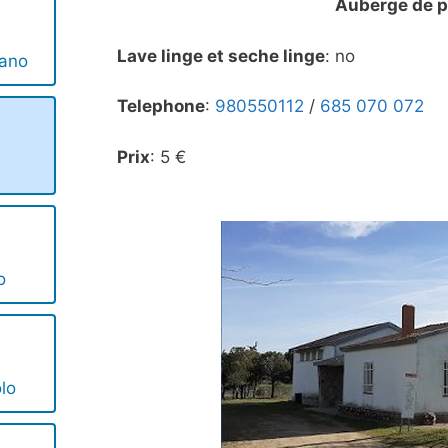
Auberge de p
Lave linge et seche linge
: no
iano
Telephone
:
980550112
/
685 070 072
Prix
: 5 €
o
olo