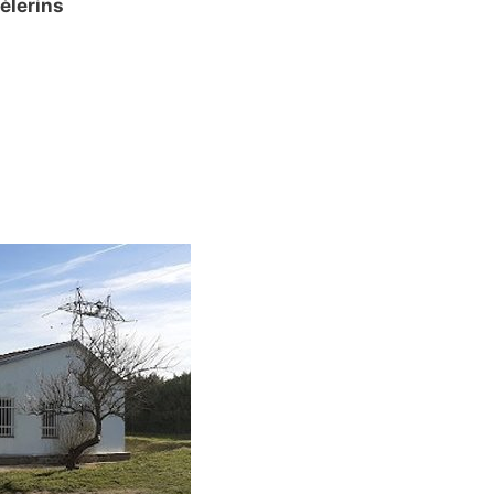
èlerins