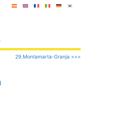
o
29.Montamarta-Granja >>>
a