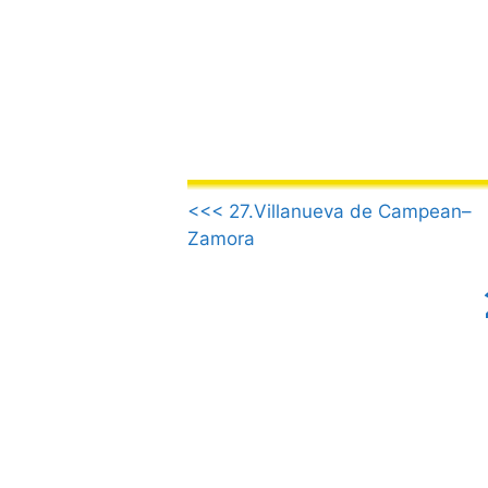
Aller
au
contenu
.
<<< 27.Villanueva de Campean–
Zamora