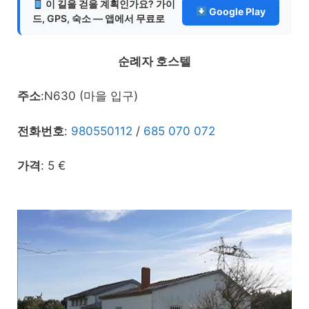
이 길을 걷을 계획인가요? 가이
Google Play
드, GPS, 숙소 — 앱에서 무료로
순례자 호스텔
주소
:N630 (마을 입구)
전화번호
:
980550112
/
685 070 072
가격
: 5 €