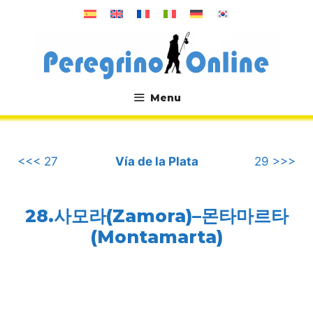
컨
텐
츠
로
건
너
Menu
뛰
.
기
<<< 27
Vía de la Plata
29 >>>
28.사모라(Zamora)–몬타마르타
(Montamarta)