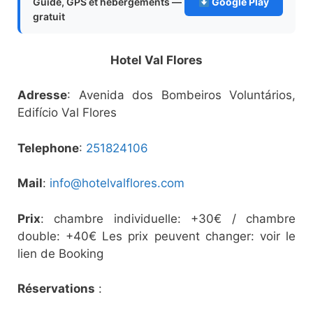
Guide, GPS et hébergements —
Google Play
gratuit
Hotel Val Flores
Adresse
: Avenida dos Bombeiros Voluntários,
Edifício Val Flores
Telephone
:
251824106
Mail
:
info@hotelvalflores.com
Prix
: chambre individuelle: +30€ / chambre
double: +40€ Les prix peuvent changer: voir le
lien de Booking
Réservations
: