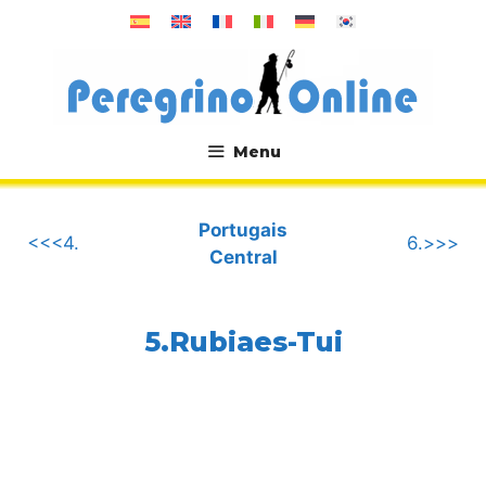
Aller
au
contenu
Menu
.
Portugais
<<<4.
6.>>>
Central
5.Rubiaes-Tui