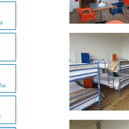
ol
Tui
l