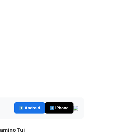
Android
iPhone
amino Tui