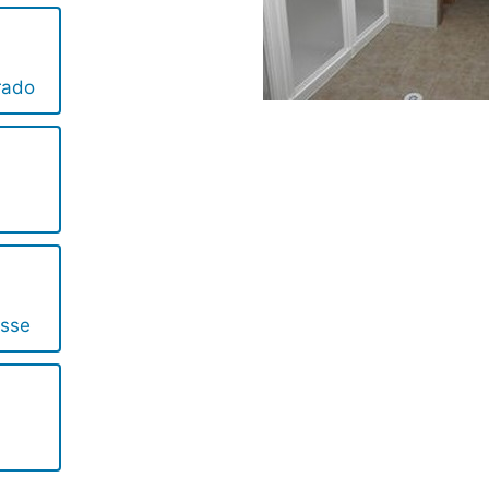
rado
esse