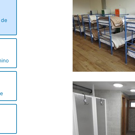
 de
mino
te