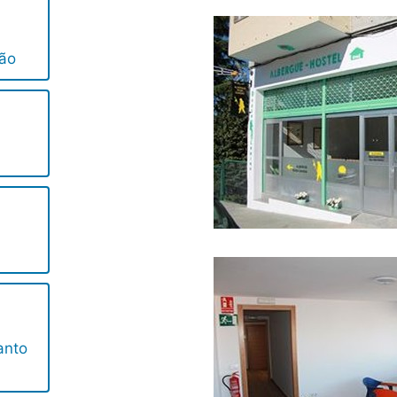
ião
anto