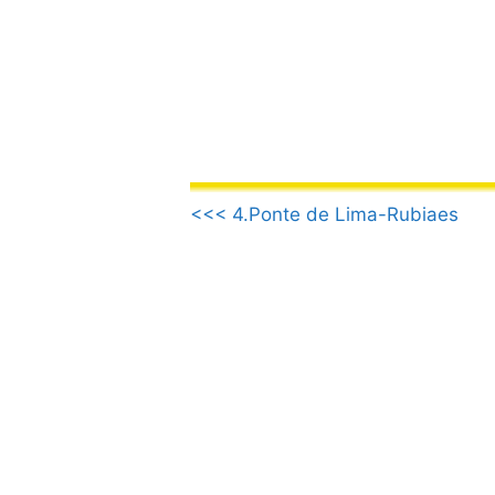
Aller
au
contenu
.
<<< 4.Ponte de Lima-Rubiaes