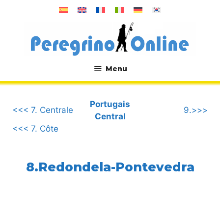
Aller
au
contenu
Menu
.
Portugais
<<< 7. Centrale
9.>>>
Central
<<< 7. Côte
8.Redondela-Pontevedra