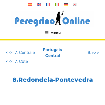
Aller
au
contenu
Menu
.
Portugais
<<< 7. Centrale
9.>>>
Central
<<< 7. Côte
8.Redondela-Pontevedra