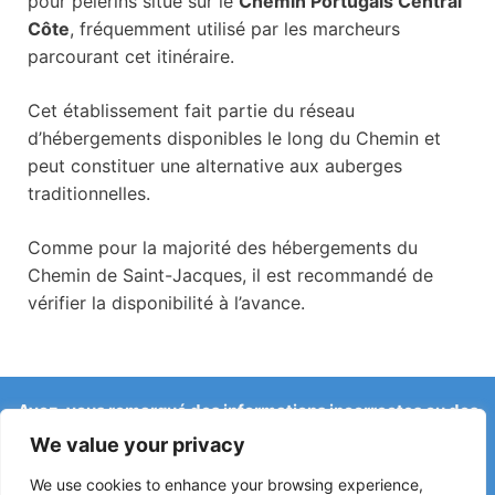
pour pèlerins situé sur le
Chemin Portugais Central
Côte
, fréquemment utilisé par les marcheurs
parcourant cet itinéraire.
Cet établissement fait partie du réseau
d’hébergements disponibles le long du Chemin et
peut constituer une alternative aux auberges
traditionnelles.
Comme pour la majorité des hébergements du
Chemin de Saint-Jacques, il est recommandé de
vérifier la disponibilité à l’avance.
Avez-vous remarqué des informations incorrectes ou des
changements récents sur le Camino ?
We value your privacy
Les signalements concernant des auberges fermées, des
inondations, des déviations, des travaux ou d’autres
We use cookies to enhance your browsing experience,