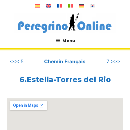
Aller
au
contenu
Menu
.
<<< 5
Chemin Français
7 >>>
6.Estella-Torres del Rio