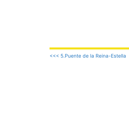
Aller
au
contenu
.
<<< 5.Puente de la Reina-Estella