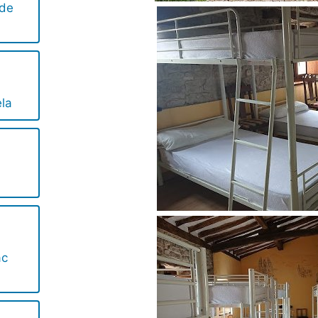
 de
la
ac