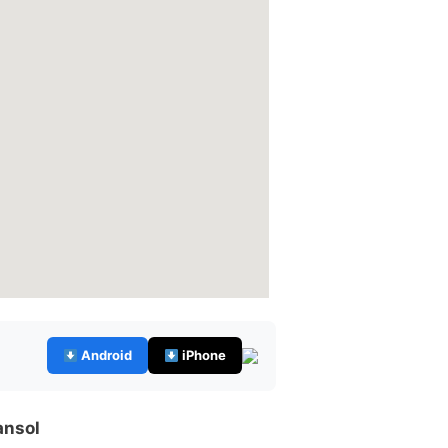
Android
iPhone
ansol