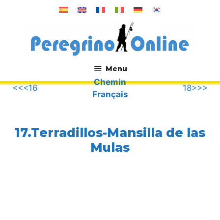
Aller
au
contenu
Menu
Chemin
.
<<<16
18>>>
Français
17.Terradillos-Mansilla de las
Mulas