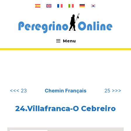
Aller
au
contenu
Menu
.
<<< 23
Chemin Français
25 >>>
24.Villafranca-O Cebreiro