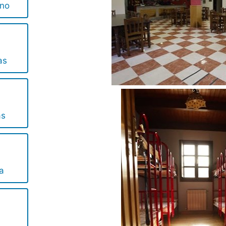
ino
as
as
a