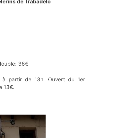
lerins de Trabadelo
double: 36€
 à partir de 13h. Ouvert du 1er
e 13€.