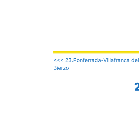
Aller
au
contenu
.
<<< 23.Ponferrada-Villafranca del
Bierzo