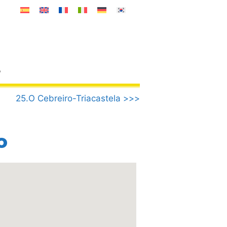
o
25.O Cebreiro-Triacastela >>>
o