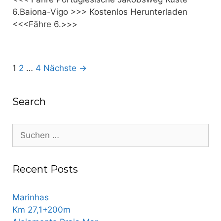
6.Baiona-Vigo >>> Kostenlos Herunterladen
<<<Fähre 6.>>>
Post
1
2
…
4
Nächste →
navigation
Search
Suche
nach:
Recent Posts
Marinhas
Km 27,1+200m