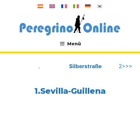
Zum
Inhalt
springen
Menü
.
.
Silberstraße
2>>>
1.Sevilla-Guillena