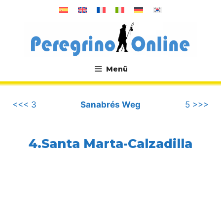
Zum
Inhalt
springen
Menü
.
<<< 3
Sanabrés Weg
5 >>>
4.Santa Marta-Calzadilla