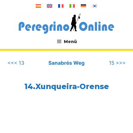
Zum
Inhalt
springen
Menü
.
<<< 13
Sanabrés Weg
15 >>>
14.Xunqueira-Orense