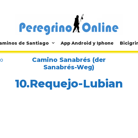
aminos de Santiago
App Android y Iphone
Bicigri
Camino Sanabrés (der
jo
Sanabrés-Weg)
10.Requejo-Lubian