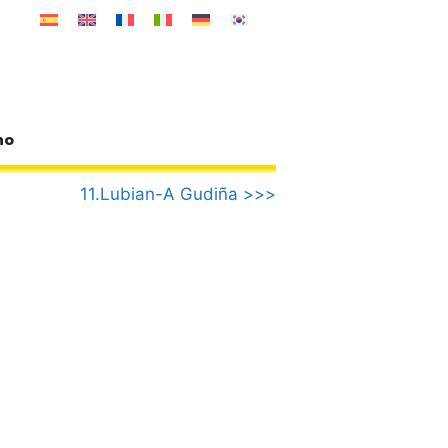
no
11.Lubian-A Gudiña >>>