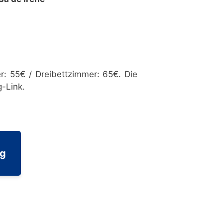
r: 55€ / Dreibettzimmer: 65€. Die
g-Link.
ng