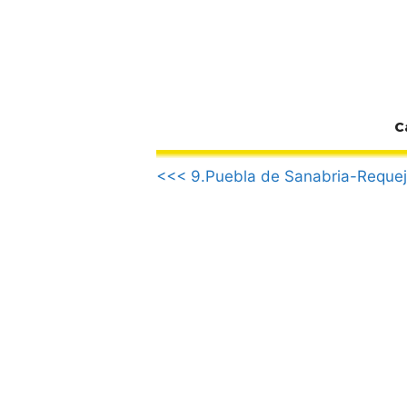
Zum
Inhalt
springen
C
.
<<< 9.Puebla de Sanabria-Reque