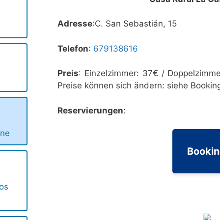
Adresse
:C. San Sebastián, 15
Telefon
:
679138616
Preis
: Einzelzimmer: 37€ / Doppelzimme
Preise können sich ändern: siehe Bookin
Reservierungen
:
ene
Booki
ros