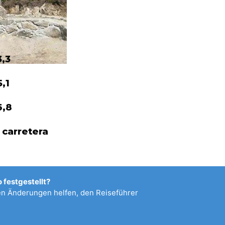
3,3
5,1
6,8
 carretera
 festgestellt?
 Änderungen helfen, den Reiseführer