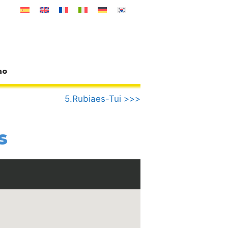
no
5.Rubiaes-Tui >>>
s