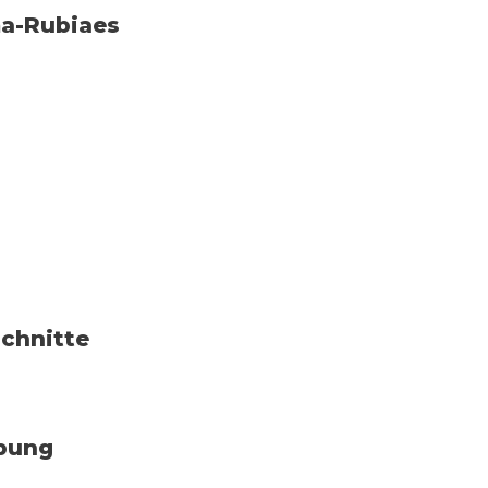
ma-Rubiaes
chnitte
bung