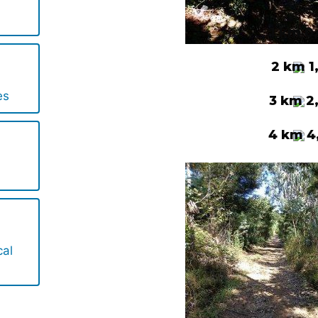
1 km 0
2 km 1
es
3 km 2
4 km 4
o
cal