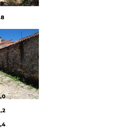
,9
,8
,0
,2
,4