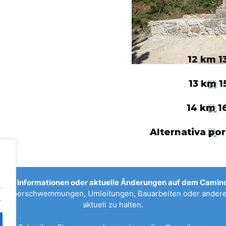
12 km 1
13 km 1
14 km 1
Alternativa por
sche Informationen oder aktuelle Änderungen auf dem Camino
.
n, Überschwemmungen, Umleitungen, Bauarbeiten oder anderen
.
aktuell zu halten.