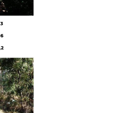
,6
,3
,6
,2