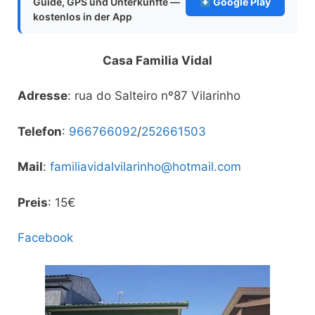
Guide, GPS und Unterkünfte —
Google Play
kostenlos in der App
Casa Familia Vidal
Adresse
: rua do Salteiro nº87 Vilarinho
Telefon
:
966766092
/
252661503
Mail
:
familiavidalvilarinho@hotmail.com
Preis
: 15€
Facebook