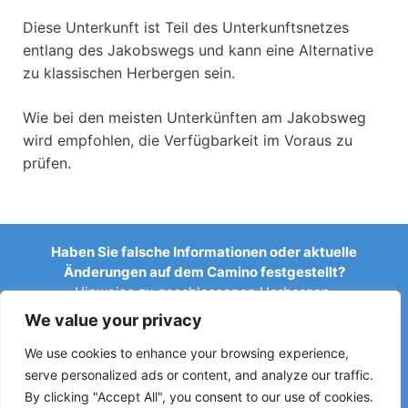
Diese Unterkunft ist Teil des Unterkunftsnetzes
entlang des Jakobswegs und kann eine Alternative
zu klassischen Herbergen sein.
Wie bei den meisten Unterkünften am Jakobsweg
wird empfohlen, die Verfügbarkeit im Voraus zu
prüfen.
Haben Sie falsche Informationen oder aktuelle
Änderungen auf dem Camino festgestellt?
Hinweise zu geschlossenen Herbergen,
Überschwemmungen, Umleitungen, Bauarbeiten oder
We value your privacy
anderen Änderungen helfen, den Reiseführer aktuell zu
halten.
We use cookies to enhance your browsing experience,
serve personalized ads or content, and analyze our traffic.
Schreiben Sie uns an:
elperegrino.online@gmail.com
By clicking "Accept All", you consent to our use of cookies.