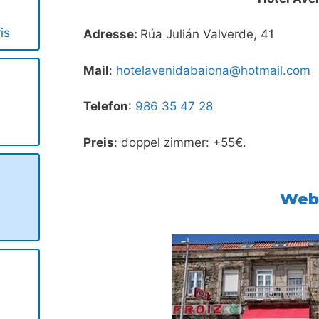
is
Adresse:
Rúa Julián Valverde, 41
Mail
:
hotelavenidabaiona@hotmail.com
Telefon
:
986 35 47 28
Preis
: doppel zimmer: +55€.
We