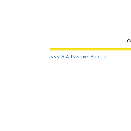
Zum
Inhalt
springen
C
.
<<< 5.A Pasaxe-Baiona