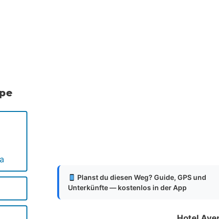
.
.
.
ppe
ya
Planst du diesen Weg? Guide, GPS und
Unterkünfte — kostenlos in der App
Hotel Ave