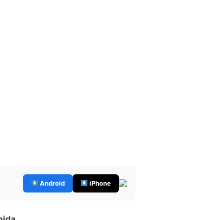
Android
iPhone
nida