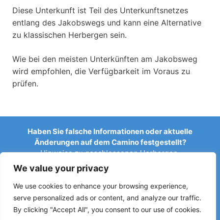
Diese Unterkunft ist Teil des Unterkunftsnetzes
entlang des Jakobswegs und kann eine Alternative
zu klassischen Herbergen sein.
Wie bei den meisten Unterkünften am Jakobsweg
wird empfohlen, die Verfügbarkeit im Voraus zu
prüfen.
Haben Sie falsche Informationen oder aktuelle
Änderungen auf dem Camino festgestellt?
Hinweise zu geschlossenen Herbergen,
Überschwemmungen, Umleitungen, Bauarbeiten oder
We value your privacy
anderen Änderungen helfen, den Reiseführer aktuell zu
halten.
We use cookies to enhance your browsing experience,
serve personalized ads or content, and analyze our traffic.
Schreiben Sie uns an:
elperegrino.online@gmail.com
By clicking "Accept All", you consent to our use of cookies.
Wenn möglich, geben Sie bitte die entsprechende Etappe