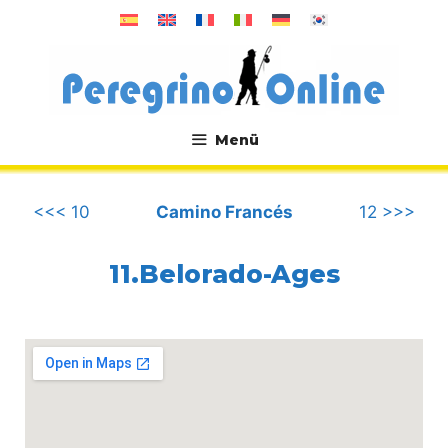
Zum
Inhalt
springen
Menü
.
<<< 10
Camino Francés
12 >>>
11.Belorado-Ages