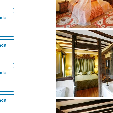
ada
ada
ada
ada