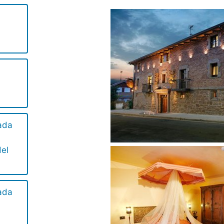
ada
del
ada