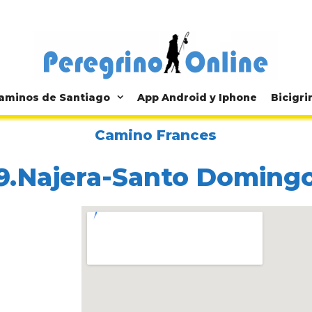
aminos de Santiago
App Android y Iphone
Bicigri
Camino Frances
9.Najera-Santo Doming