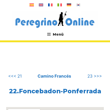
Zum
Inhalt
springen
Menü
.
<<< 21
Camino Francés
23 >>>
22.Foncebadon-Ponferrada