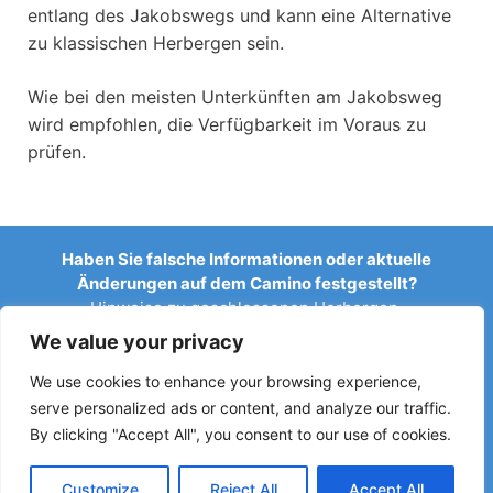
entlang des Jakobswegs und kann eine Alternative
zu klassischen Herbergen sein.
Wie bei den meisten Unterkünften am Jakobsweg
wird empfohlen, die Verfügbarkeit im Voraus zu
prüfen.
Haben Sie falsche Informationen oder aktuelle
Änderungen auf dem Camino festgestellt?
Hinweise zu geschlossenen Herbergen,
Überschwemmungen, Umleitungen, Bauarbeiten oder
We value your privacy
anderen Änderungen helfen, den Reiseführer aktuell zu
halten.
We use cookies to enhance your browsing experience,
serve personalized ads or content, and analyze our traffic.
Schreiben Sie uns an:
elperegrino.online@gmail.com
By clicking "Accept All", you consent to our use of cookies.
Wenn möglich, geben Sie bitte die entsprechende Etappe
an.
Customize
Reject All
Accept All