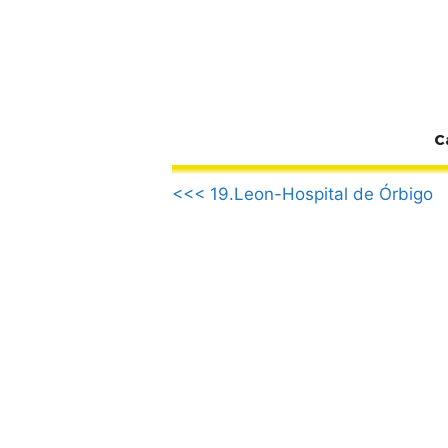
Zum
Inhalt
springen
C
.
<<< 19.Leon-Hospital de Órbigo