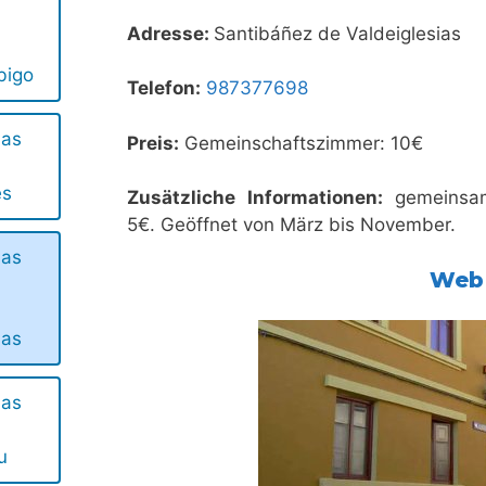
Adresse:
Santibáñez de Valdeiglesias
bigo
Telefon:
987377698
ias
Preis:
Gemeinschaftszimmer: 10€
és
Zusätzliche Informationen:
gemeinsam
5€. Geöffnet von März bis November.
ias
Web
ias
ias
u