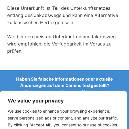
Diese Unterkunft ist Teil des Unterkunftsnetzes
entlang des Jakobswegs und kann eine Alternative
zu klassischen Herbergen sein.
Wie bei den meisten Unterkünften am Jakobsweg
wird empfohlen, die Verfügbarkeit im Voraus zu
prüfen.
Haben Sie falsche Informationen oder aktuelle
Änderungen auf dem Camino festgestellt?
Hinweise zu geschlossenen Herbergen,
Überschwemmungen, Umleitungen, Bauarbeiten oder
We value your privacy
anderen Änderungen helfen, den Reiseführer aktuell zu
halten.
We use cookies to enhance your browsing experience,
serve personalized ads or content, and analyze our traffic.
Schreiben Sie uns an:
elperegrino.online@gmail.com
By clicking "Accept All", you consent to our use of cookies.