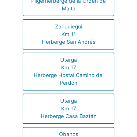
Pilgerherberge de la Orden de
Malta
Zariquiegui
Km 11
Herberge San Andrés
Uterga
Km 17
Herberge Hostal Camino del
Perdón
Uterga
Km 17
Herberge Casa Baztán
Obanos