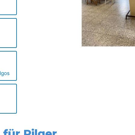
lgos
für Pilger