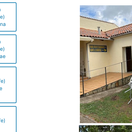
a
fe)
ina
a
fe)
nae
fe)
e
fe)