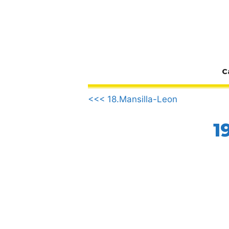
Zum
Inhalt
springen
C
.
<<< 18.Mansilla-Leon
1