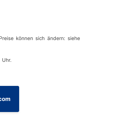
reise können sich ändern: siehe
1 Uhr.
.com