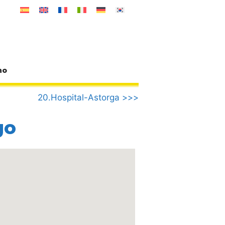
no
20.Hospital-Astorga >>>
go