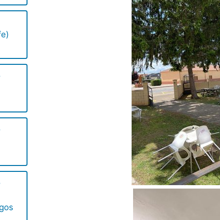
fe)
o
o
o
ngos