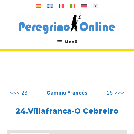
Zum
Inhalt
springen
Menü
.
<<< 23
Camino Francés
25 >>>
24.Villafranca-O Cebreiro