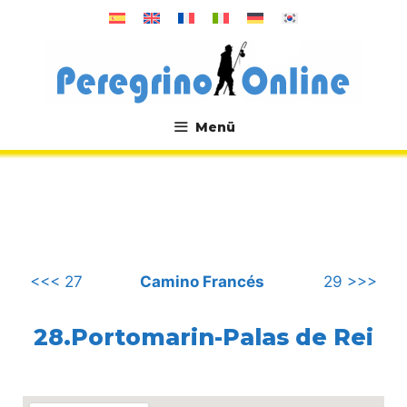
Zum
Inhalt
springen
Menü
.
<<< 27
Camino Francés
29 >>>
28.Portomarin-Palas de Rei