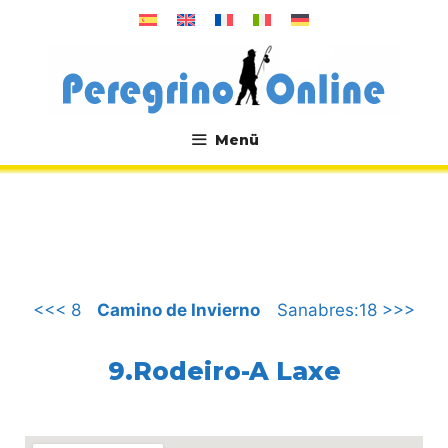
Zum
Inhalt
springen
Menü
.
<<< 8
Camino de Invierno
Sanabres:18 >>>
9.Rodeiro-A Laxe