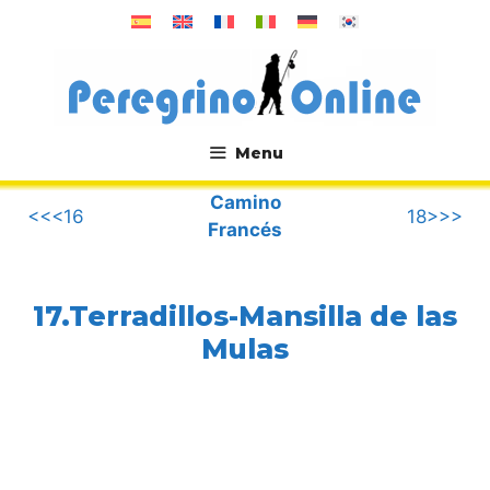
Saltar
al
contenido
Menu
.
Camino
<<<16
18>>>
Francés
17.Terradillos-Mansilla de las
Mulas