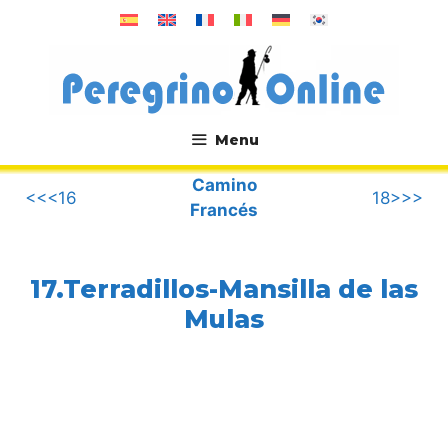
Saltar
al
contenido
Menu
.
Camino
<<<16
18>>>
Francés
17.Terradillos-Mansilla de las
Mulas