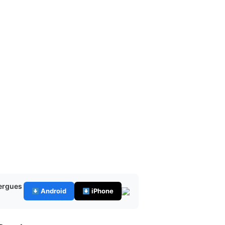
bergues
Android
iPhone