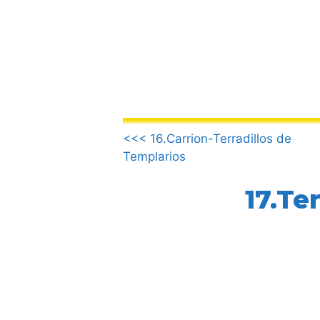
Saltar
al
contenido
.
<<< 16.Carrion-Terradillos de
Templarios
17.Te