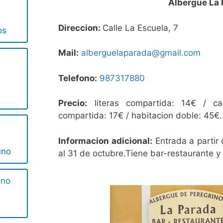
Albergue La
Direccion:
Calle La Escuela, 7
os
Mail:
alberguelaparada@gmail.com
Telefono:
987317880
Precio:
literas compartida: 14€ / ca
compartida: 17€ / habitacion doble: 45€.
Informacion adicional:
Entrada a partir 
uno
al 31 de octubre.Tiene bar-restaurante y
ino