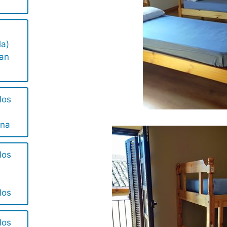
la)
San
los
ana
los
los
los