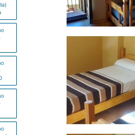
la)
a
no
)
no
)
0
no
)
no