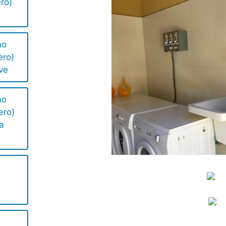
ro)
no
ero)
ve
no
ero)
a