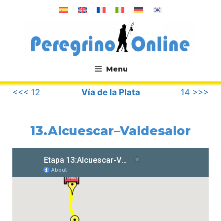
Saltar
al
contenido
Menu
.
<<< 12
Vía de la Plata
14 >>>
13.Alcuescar–Valdesalor