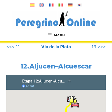
Saltar
al
contenido
Menu
.
<<< 11
Vía de la Plata
13 >>>
12.Aljucen–Alcuescar