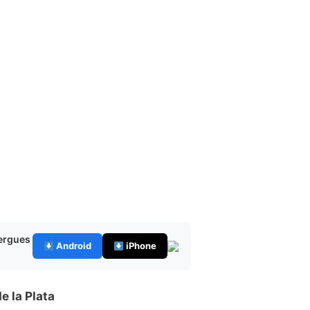
bergues
Android
iPhone
e la Plata