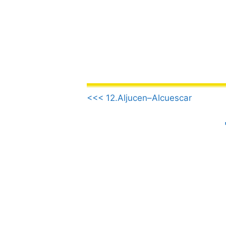
Saltar
al
contenido
.
<<< 12.Aljucen–Alcuescar