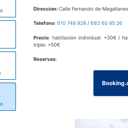
Direccion:
Calle Fernando de Magallane
ta
Telefono
:
610 748 928
/
693 60 85 26
Precio
: habitacion individual: +30€ / h
r
triple: +50€
Reservas
:
s
Booking
ta