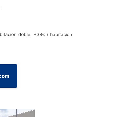
s
abitacion doble: +38€ / habitacion
.com