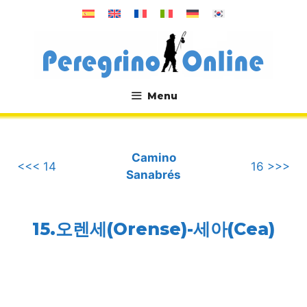
컨
텐
츠
로
건
너
Menu
뛰
.
기
Camino
<<< 14
16 >>>
Sanabrés
15.오렌세(Orense)-세아(Cea)