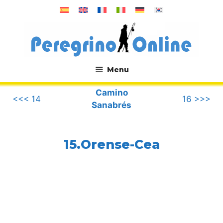
Saltar
al
contenido
Menu
.
Camino
<<< 14
16 >>>
Sanabrés
15.Orense-Cea