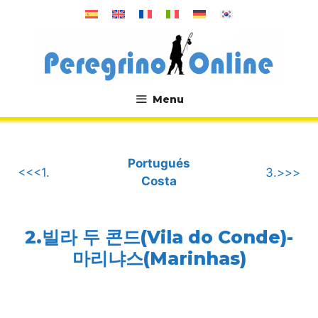
컨
텐
츠
로
건
너
Menu
뛰
.
기
Portugués
<<<1.
3.>>>
Costa
2.빌라 두 콘드(Vila do Conde)-
마리냐스(Marinhas)