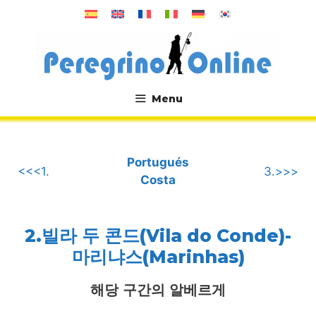
컨
텐
츠
로
건
너
Menu
뛰
.
기
Portugués
<<<1.
3.>>>
Costa
2.빌라 두 콘드(Vila do Conde)-
마리냐스(Marinhas)
해당 구간의 알베르게