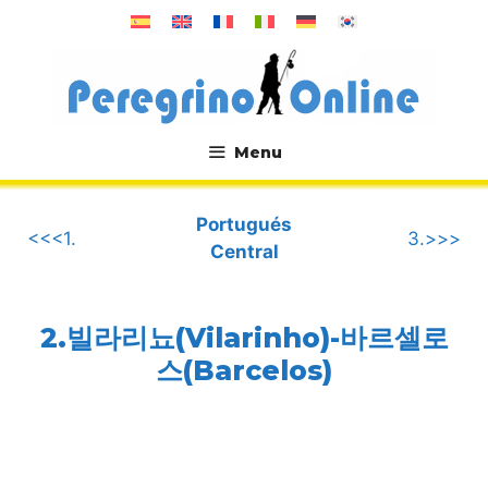
컨
텐
츠
로
건
너
Menu
뛰
.
기
Portugués
<<<1.
3.>>>
Central
2.빌라리뇨(Vilarinho)-바르셀로
스(Barcelos)