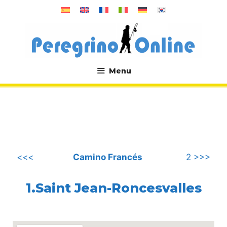
컨
텐
츠
로
건
너
Menu
뛰
.
기
<<<
Camino Francés
2 >>>
1.Saint Jean-Roncesvalles