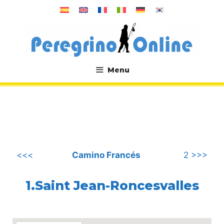
컨
텐
츠
로
건
너
Menu
뛰
.
기
<<<
Camino Francés
2 >>>
1.Saint Jean-Roncesvalles