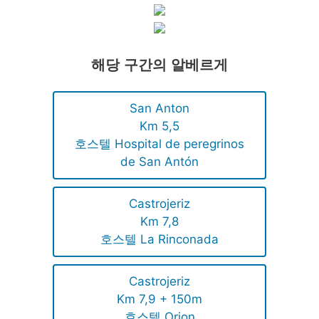
해당 구간의 알베르게
San Anton
Km 5,5
호스텔 Hospital de peregrinos
de San Antón
Castrojeriz
Km 7,8
호스텔 La Rinconada
Castrojeriz
Km 7,9 + 150m
호스텔 Orion