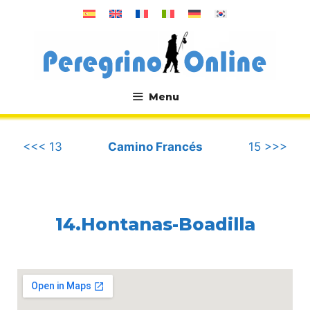
컨
텐
츠
로
건
너
Menu
뛰
.
기
<<< 13
Camino Francés
15 >>>
14.Hontanas-Boadilla