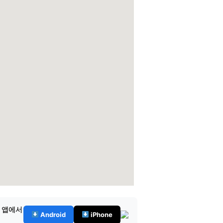
— 앱에서
Android
iPhone