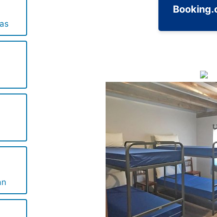
Booking
as
an