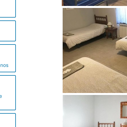
inos
e