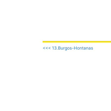
컨
텐
츠
로
건
너
뛰
.
기
<<< 13.Burgos-Hontanas