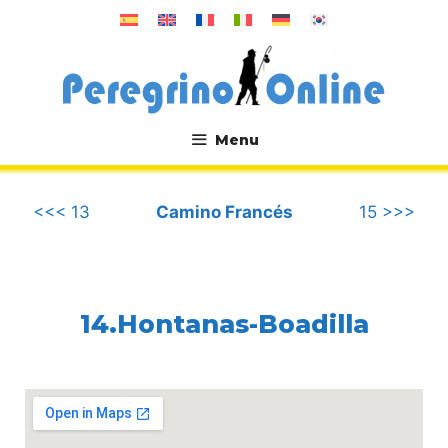
컨
텐
츠
로
건
너
Menu
뛰
.
기
<<< 13
Camino Francés
15 >>>
14.Hontanas-Boadilla