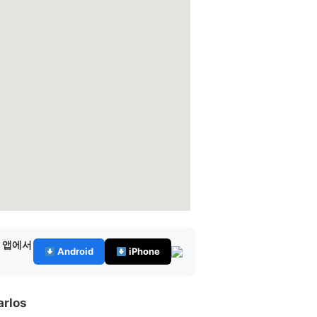
— 앱에서
Android
iPhone
rlos