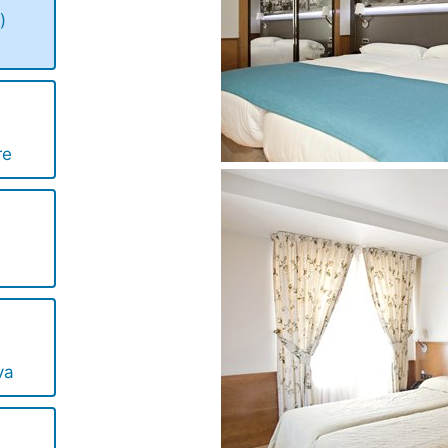
)
re
va