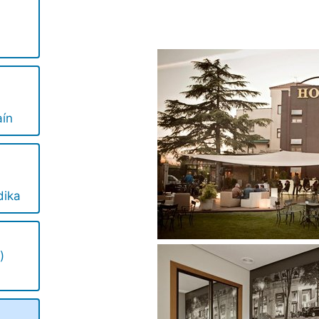
ín
dika
)