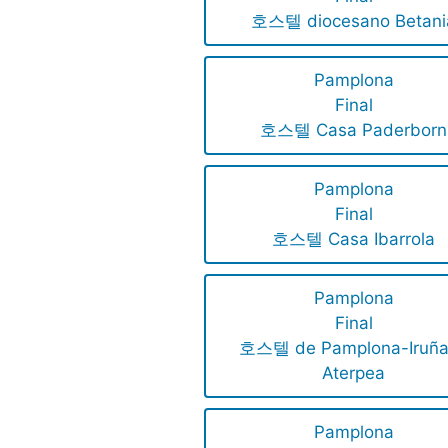
호스텔 diocesano Betani
Pamplona
Final
호스텔 Casa Paderborn
Pamplona
Final
호스텔 Casa Ibarrola
Pamplona
Final
호스텔 de Pamplona-Iruñ
Aterpea
Pamplona