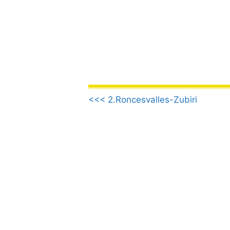
컨
텐
츠
로
건
너
뛰
.
기
<<< 2.Roncesvalles-Zubiri